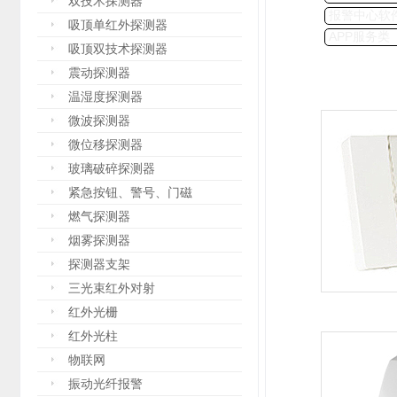
双技术探测器
报警中心软
吸顶单红外探测器
APP服务类
吸顶双技术探测器
震动探测器
温湿度探测器
微波探测器
微位移探测器
玻璃破碎探测器
紧急按钮、警号、门磁
燃气探测器
烟雾探测器
探测器支架
三光束红外对射
红外光栅
红外光柱
物联网
振动光纤报警