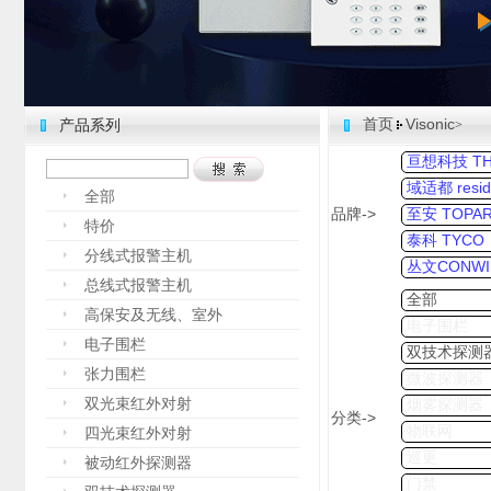
首页
Visonic
产品系列
>
亘想科技 THI
域适都 resid
全部
品牌->
至安 TOPA
特价
泰科 TYCO
分线式报警主机
丛文CONWI
总线式报警主机
全部
高保安及无线、室外
电子围栏
电子围栏
双技术探测
张力围栏
微波探测器
双光束红外对射
烟雾探测器
分类->
物联网
四光束红外对射
巡更
被动红外探测器
门禁