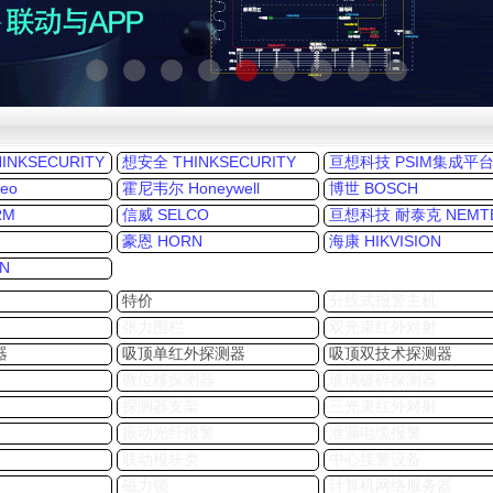
NKSECURITY
想安全 THINKSECURITY
亘想科技 PSIM集成平
eo
霍尼韦尔 Honeywell
博世 BOSCH
RM
信威 SELCO
亘想科技 耐泰克 NEMT
豪恩 HORN
海康 HIKVISION
N
特价
分线式报警主机
张力围栏
双光束红外对射
器
吸顶单红外探测器
吸顶双技术探测器
微位移探测器
玻璃破碎探测器
探测器支架
三光束红外对射
振动光纤报警
泄漏电缆报警
联动模块类
中心接警设备
磁力锁
计算机网络服务器