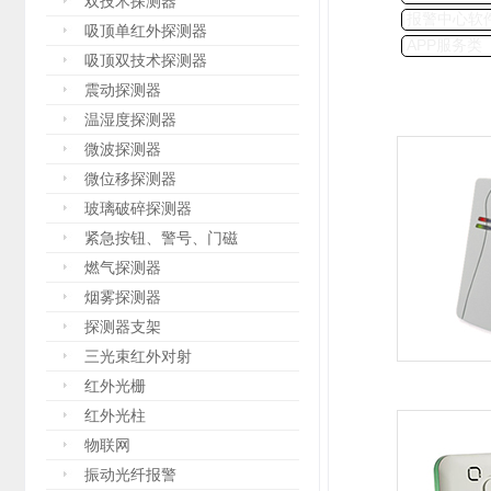
双技术探测器
报警中心软
吸顶单红外探测器
APP服务类
吸顶双技术探测器
震动探测器
温湿度探测器
微波探测器
微位移探测器
玻璃破碎探测器
紧急按钮、警号、门磁
燃气探测器
烟雾探测器
探测器支架
三光束红外对射
红外光栅
红外光柱
物联网
振动光纤报警