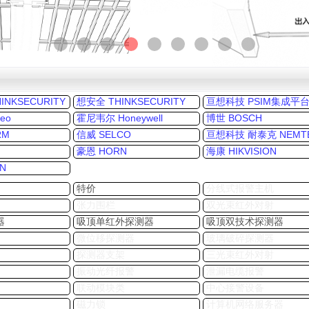
NKSECURITY
想安全 THINKSECURITY
亘想科技 PSIM集成平
eo
霍尼韦尔 Honeywell
博世 BOSCH
RM
信威 SELCO
亘想科技 耐泰克 NEMT
豪恩 HORN
海康 HIKVISION
N
特价
分线式报警主机
张力围栏
双光束红外对射
器
吸顶单红外探测器
吸顶双技术探测器
微位移探测器
玻璃破碎探测器
探测器支架
三光束红外对射
振动光纤报警
泄漏电缆报警
联动模块类
中心接警设备
磁力锁
计算机网络服务器