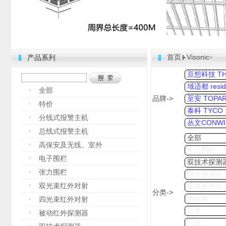
首页
Visonic
产品系列
>
亘想科技 THI
域适都 resid
全部
品牌->
至安 TOPA
特价
泰科 TYCO
分线式报警主机
丛文CONWI
总线式报警主机
全部
高保安及无线、室外
电子围栏
电子围栏
双技术探测
张力围栏
微波探测器
双光束红外对射
烟雾探测器
分类->
物联网
四光束红外对射
巡更
被动红外探测器
门禁