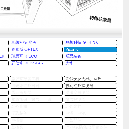
台
亘想科技 小黑
亘想科技 GTHINK
奥泰斯 OPTEX
Visonic
EK
瑞思可 RISCO
反恐装备
罗仕拿 ROSSLARE
大华
总线式报警主机
高保安及无线、室外
四光束红外对射
被动红外探测器
震动探测器
温湿度探测器
紧急按钮、警号、门磁
燃气探测器
红外光栅
红外光柱
反恐装备
电源、电池
电插锁
门禁配件
监控类
PSIM安防集成平台软件