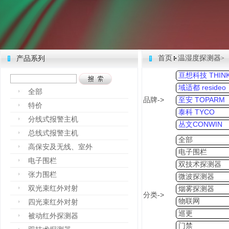
首页
温湿度探测器
产品系列
>
亘想科技 THINK
域适都 resideo
全部
品牌->
至安 TOPARM
特价
泰科 TYCO
分线式报警主机
丛文CONWIN
总线式报警主机
全部
高保安及无线、室外
电子围栏
电子围栏
双技术探测器
张力围栏
微波探测器
双光束红外对射
烟雾探测器
分类->
物联网
四光束红外对射
巡更
被动红外探测器
门禁