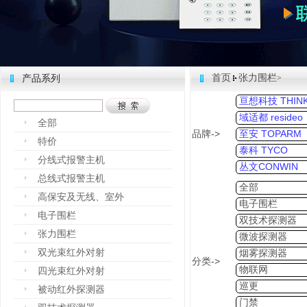
首页
张力围栏
产品系列
>
亘想科技 THINK
域适都 resideo
全部
品牌->
至安 TOPARM
特价
泰科 TYCO
分线式报警主机
丛文CONWIN
总线式报警主机
全部
高保安及无线、室外
电子围栏
电子围栏
双技术探测器
张力围栏
微波探测器
双光束红外对射
烟雾探测器
分类->
物联网
四光束红外对射
巡更
被动红外探测器
门禁