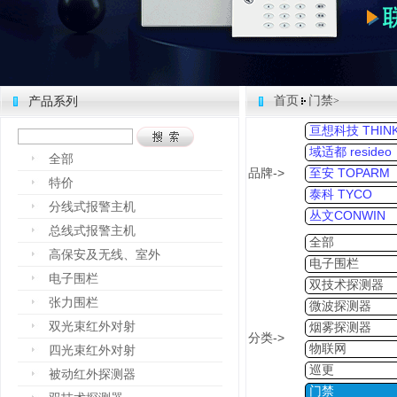
首页
门禁
产品系列
>
亘想科技 THINK
域适都 resideo
全部
品牌->
至安 TOPARM
特价
泰科 TYCO
分线式报警主机
丛文CONWIN
总线式报警主机
全部
高保安及无线、室外
电子围栏
电子围栏
双技术探测器
张力围栏
微波探测器
双光束红外对射
烟雾探测器
分类->
物联网
四光束红外对射
巡更
被动红外探测器
门禁