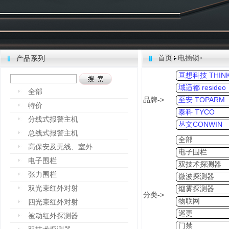
首页
电插锁
产品系列
>
亘想科技 THINK
域适都 resideo
全部
品牌->
至安 TOPARM
特价
泰科 TYCO
分线式报警主机
丛文CONWIN
总线式报警主机
全部
高保安及无线、室外
电子围栏
电子围栏
双技术探测器
张力围栏
微波探测器
双光束红外对射
烟雾探测器
分类->
物联网
四光束红外对射
巡更
被动红外探测器
门禁