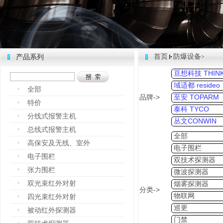
首页
防爆设备
产品系列
>
亘想科技 THINK
域适都 resideo
全部
品牌->
至安 TOPARM
特价
泰科 TYCO
分线式报警主机
丛文CONWIN
总线式报警主机
全部
高保安及无线、室外
电子围栏
电子围栏
双技术探测器
张力围栏
微波探测器
双光束红外对射
烟雾探测器
分类->
物联网
四光束红外对射
巡更
被动红外探测器
门禁