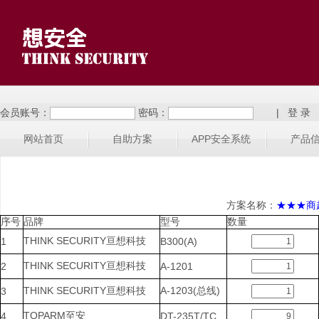
会员账号：
密码：
|
网站首页
自助方案
APP安全系统
产品
方案名称：
★★★商
序号
品牌
型号
数量
THINK SECURITY亘想科技
1
B300(A)
THINK SECURITY亘想科技
2
A-1201
THINK SECURITY亘想科技
A-1203(总线)
3
TOPARM至安
4
DT-235T/TC