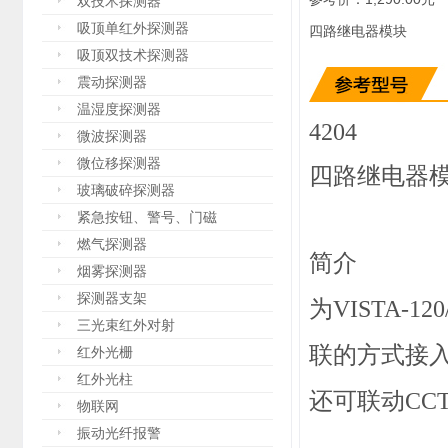
双技术探测器
吸顶单红外探测器
四路继电器模块
吸顶双技术探测器
震动探测器
温湿度探测器
4204
微波探测器
微位移探测器
四路继电器
玻璃破碎探测器
紧急按钮、警号、门磁
燃气探测器
简介
烟雾探测器
探测器支架
为VISTA-
三光束红外对射
联的方式接
红外光栅
红外光柱
还可联动CC
物联网
振动光纤报警