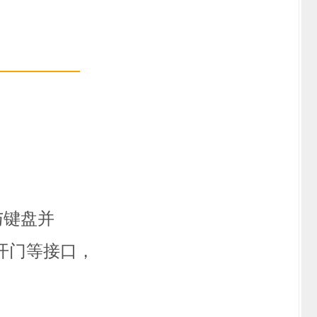
过与键盘并
开门等接口
，