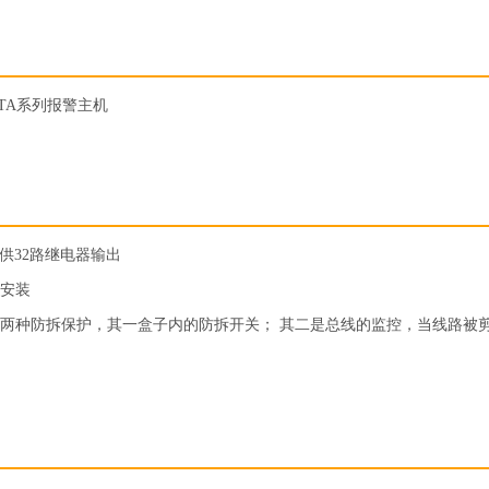
STA系列报警主机
提供32路继电器输出
外安装
两种防拆保护，其一盒子内的防拆开关； 其二是总线的监控，当线路被