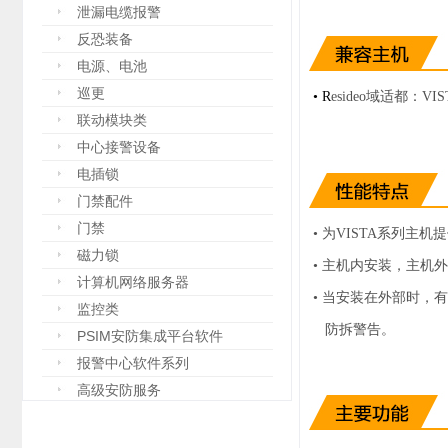
泄漏电缆报警
反恐装备
电源、电池
巡更
• R
esideo
域适都：VI
联动模块类
中心接警设备
电插锁
门禁配件
门禁
•
为VISTA系列主机
磁力锁
• 主机内安装，主机
计算机网络服务器
•
当安装在外部时，有
监控类
防拆警告。
PSIM安防集成平台软件
报警中心软件系列
高级安防服务
设备箱
防爆设备