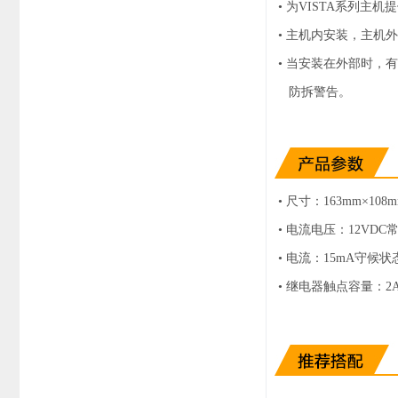
•
为VISTA系列主机
系统周边配件
• 主机内安装，主机
APP服务类
•
当安装在外部时，有
无线报警
报警视频督查系统
防拆警告。
安防监控终端
•
尺寸：163mm×108m
•
电流电压：12VDC常
•
电流：15mA守候状
•
继电器触点容量：2A，