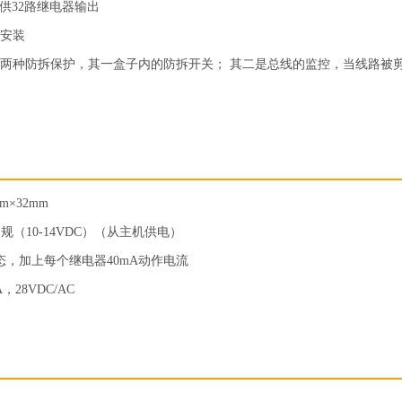
提供32路继电器输出
外安装
两种防拆保护，其一盒子内的防拆开关； 其二是总线的监控，当线路被
m×32mm
规（10-14VDC）（从主机供电）
态，加上每个继电器40mA动作电流
28VDC/AC