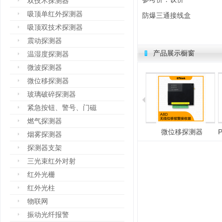
双技术探测器
吸顶单红外探测器
防爆三通接线盒
吸顶双技术探测器
震动探测器
产品展示橱窗
温湿度探测器
微波探测器
微位移探测器
玻璃破碎探测器
紧急按钮、警号、门磁
燃气探测器
总线式报警主机
电子围栏
微位移探测器
烟雾探测器
探测器支架
三光束红外对射
红外光栅
红外光柱
物联网
振动光纤报警