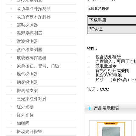
双技术探测器
吸顶单红外探测器
无线紧急按钮
吸顶双技术探测器
下载手册
震动探测器
3C认证
温湿度探测器
微波探测器
特性：
微位移探测器
·
包含防潮硅袋
玻璃破碎探测器
·
内置输入，可用于连
紧急按钮、警号、门磁
·
低电量显示
·
背光可打开或关闭
燃气探测器
·
包含3V锂电池
·
尺寸：（直径x高）90x3
烟雾探测器
CCC
认证：
探测器支架
三光束红外对射
红外光栅
产品展示橱窗
红外光柱
物联网
振动光纤报警