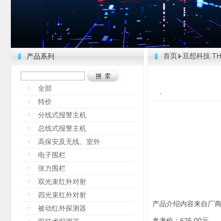
首页
亘想科技 THI
产品系列
全部
特价
分线式报警主机
总线式报警主机
高保安及无线、室外
电子围栏
张力围栏
双光束红外对射
四光束红外对射
产品介绍内容来自厂
被动红外探测器
参考价：625.00元