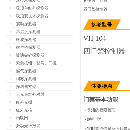
双技术探测器
吸顶单红外探测器
四门禁控制器
吸顶双技术探测器
震动探测器
温湿度探测器
VH-104
微波探测器
微位移探测器
四门禁控制器
玻璃破碎探测器
紧急按钮、警号、门磁
燃气探测器
烟雾探测器
探测器支架
三光束红外对射
门禁基本功能
红外光栅
红外光柱
•
灵活的权限管理
物联网
•
脱机运行
振动光纤报警
•
实时监控信息及照片显