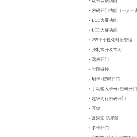
•
双卡认证功能
系统周边配件
•
密码开门功能（一人一
APP服务类
•
LED大屏功能
无线报警
•
LCD大屏功能
报警视频督查系统
安防监控终端
•
255个个性化时段管理
•
强制常开及常闭
•
远程开门
•
时段链接
•
刷卡+密码开门
•
手动输入卡号+密码开门
•
超级同行密码开门
•
互锁
•
反潜回 防尾随
•
多卡开门