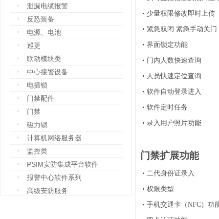
泄漏电缆报警
•
少量权限修改即时上传
反恐装备
•
紧急双闭 紧急手动关门
电源、电池
•
界面锁定功能
巡更
联动模块类
•
门内人数快速查询
中心接警设备
•
人员快速定位查询
电插锁
•
软件自动登录进入
门禁配件
•
软件定时任务
门禁
•
录入用户照片功能
磁力锁
计算机网络服务器
监控类
门禁扩展功能
PSIM安防集成平台软件
•
二代身份证录入
报警中心软件系列
•
权限类型
高级安防服务
设备箱
•
手机交通卡（NFC）功
防爆设备