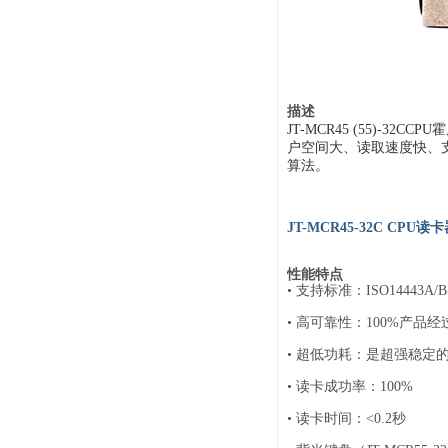
系统周边配件
APP服务类
无线报警
报警视频督查系统
描述
JT-MCR45 (55)
安防监控终端
户空间大、读取速度快、支持
算法。
JT-MCR45-32C CP
性能特点
• 支持标准：ISO14443A/B
• 高可靠性：100%产
• 超低功耗：是超强稳
• 读卡成功率：100%
• 读卡时间：<0.2秒