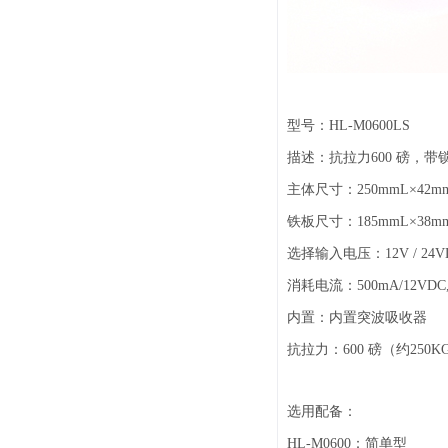
系统周边配件
APP服务类
无线报警
报警视频督查系统
型号：HL-M0600LS
安防监控终端
描述：抗拉力600 磅，
主体尺寸：250mmL×42mm
铁板尺寸：185mmL×38mm
选择输入电压：12V / 24V
消耗电流：500mA/12VDC,
内置：内置突波吸收器
抗拉力：600 磅（约250K
选用配备：
HL-M0600：简单型