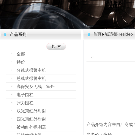
首页
域适都 resideo
产品系列
全部
特价
分线式报警主机
总线式报警主机
高保安及无线、室外
电子围栏
张力围栏
双光束红外对射
四光束红外对射
产品介绍内容来自厂商或
被动红外探测器
参考价：议价