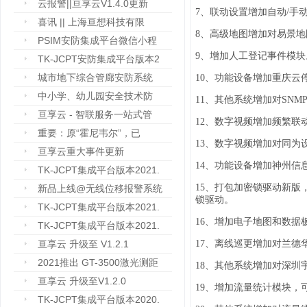
云报警||亘享云V1.4.0更新
7、联动设置增加自动/手
喜讯 || 上海亘想科技有限
8、高级地图增加对易景
PSIM安防集成平台微信小程
9、增加人工登记事件模块
TK-JCPT安防集成平台版本2
城市地下综合管廊安防系统
10、功能设备增加重庆云
中小学、幼儿园安全技术防
11、其他系统增加对SNM
亘享云 - 智联服务一站式管
12、数字视频增加频繁
重要：原“霍尼韦尔”，已
13、数字视频增加对同为
亘享云重大事件更新
14、功能设备增加神州信
TK-JCPT集成平台版本2021.
15、打包加密锁驱动新版
新品上线@无线位移报警系统
锁驱动。
TK-JCPT集成平台版本2021.
16、增加电子地图和数据
TK-JCPT集成平台版本2021.
亘享云 升级至 V1.2.1
17、离线巡更增加对兰德
2021推出 GT-3500激光测距
18、其他系统增加对深圳
亘享云 升级至V1.2.0
19、增加流量统计模块
TK-JCPT集成平台版本2020.