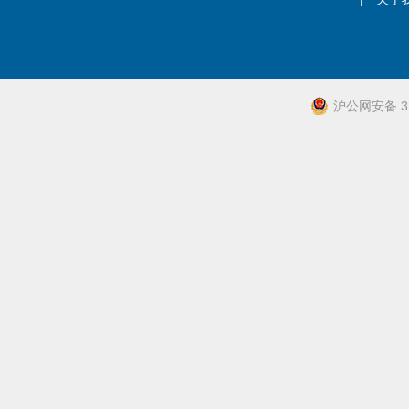
系统周边配件
APP服务类
无线报警
报警视频督查系统
沪公网安备 31
安防监控终端