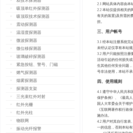
双技术探测器
2.1 网站具体内容由
吸顶单红外探测器
2.2 本站仅提供相
有关的装置)及所需的
吸顶双技术探测器
担。
震动探测器
三、用户帐号
温湿度探测器
微波探测器
3.1 经本站注册系
未经认证仅享有本站规
微位移探测器
3.2 用户只能按照
玻璃破碎探测器
活动引起的任何损失或
紧急按钮、警号、门磁
生其他任何安全问题，
号非法使用，本站不承
燃气探测器
烟雾探测器
四、使用规则
探测器支架
4.1 遵守中华人民
三光束红外对射
保护条例》、《最高人民
国人大常委会关于维护
红外光栅
《互联网著作权行政保
红外光柱
施办法。
物联网
4.2 用户对其自行
一的信息，否则本站有
振动光纤报警