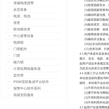
(1)违反宪法确定
泄漏电缆报警
(2)危害国家安
反恐装备
(3)损害国家荣誉
(4)煽动民族仇恨
电源、电池
(5)破坏国家宗教
巡更
(6)散布谣言，扰
联动模块类
(7)散布淫秽、色
(8)侮辱或者诽谤
中心接警设备
(9)煽动非法集
电插锁
(10)以非法民间
门禁配件
(11)含有法律、
4.3 用户承诺对其
门禁
图片、音乐、电影、表
磁力锁
如用户违反本条规定造
计算机网络服务器
为此支出的其它合理费
4.4 当第三方认为
监控类
本站发送权利通知书时
PSIM安防集成平台软件
能性，本站将不会自动
(1)不得为任何非
报警中心软件系列
(2)遵守所有与网
高级安防服务
(3)不得利用本
设备箱
(4)不得利用本站
4.5 如用户在使用
防爆设备