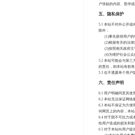
户张贴的内容、暂停或
系统周边配件
五、隐私保护
APP服务类
无线报警
5.1 本站不对外公
除外：
报警视频督查系统
(1)事先获得用户
安防监控终端
(2)根据有关的法
(3)按照相关政府
(4)为维护社会公
5.2 本站可能会与
的责任，则本站有权将
5.3 在不透露单个
六、责任声明
6.1 用户明确同意
6.2 本站无法保证
6.3 本站不保证为
何网页上的内容，本站
6.4 对于因不可抗
给用户造成的损失和影
6.5 对于本站向用