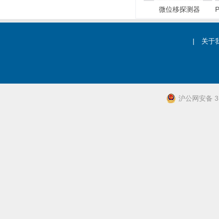
总线式报警主机
电子围栏
微位移探测器
|
关于
沪公网安备 31